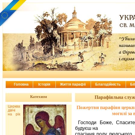
Головна
Історія
Життя парафії
Благодійність
Бі
Катехизм
Парафіяльна служ
Церква
Пожертви парафіян церкви
двічі
могилі за 
на рік
Господи Боже, Спасит
будуєш на
спасіння роду людського.