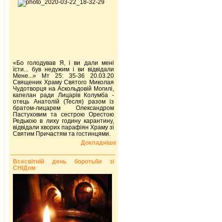
«Бо голодував Я, і ви дали мені
їсти... був недужим і ви відвідали
Мене...» Мт 25: 35-36 20.03.20
Священик Храму Святого Миколая
Чудотворця на Аскольдовій Могилі,
капелан ради Лицарів Колумба -
отець Анатолій (Тесля) разом із
братом-лицарем Олександром
Пастуховим та сестрою Орестою
Редькою в лиху годину карантину,
відвідали хворих парафіян Храму зі
Святим Причастям та гостинцями.
Докладніше
Всесвітній день боротьби зі
СНІДом