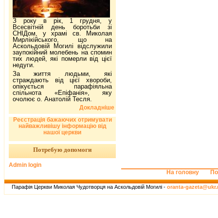
З року в рік, 1 грудня, у
Всесвітній день боротьби зі
СНІДом, у храмі св. Миколая
Мирлікійського, що на
Аскольдовій Могилі відслужили
заупокійний молебень на спомин
тих людей, які померли від цієї
недуги.
За життя людьми, які
страждають від цієї хвороби,
опікується парафіяльна
спільнота «Епіфанія», яку
очолює о. Анатолій Тесля.
Докладніше
Реєстрація бажаючих отримувати
найважливішу інформацію від
нашої церкви
Потребую допомоги
Admin login
На головну
По
Парафія Церкви Миколая Чудотворця на Аскольдовій Могилі -
oranta-gazeta@ukr.