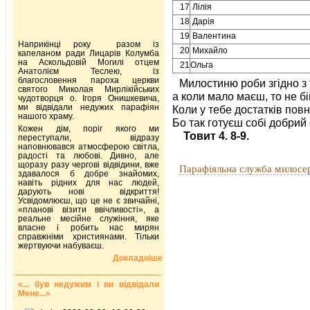
17
Лілія
18
Дарія
19
Валентина
Наприкінці року разом із
20
Михайло
капеланом ради Лицарів Колумба
на Аскольдовій Могилі отцем
21
Ольга
Анатолієм Теслею, із
благословення пароха церкви
Милостиню роби згідно з
святого Миколая Мирлікійських
а коли мало маєш, то не бі
чудотворця о. Ігоря Онишкевича,
ми відвідали недужих парафіян
Коли у тебе достатків повн
нашого храму.
Бо так готуєш собі добрий
Кожен дім, поріг якого ми
Товит 4. 8-9.
переступали, відразу
наповнювався атмосферою світла,
радості та любові. Дивно, але
щоразу разу чергові відвідини, вже
Парафіяльна служба милосе
здавалося б добре знайомих,
навіть рідних для нас людей,
дарують нові відкриття!
Усвідомлюєш, що це не є звичайні,
«планові візити ввічливості», а
реальне месійне служіння, яке
власне і робить нас мирян
справжніми християнами. Тільки
жертвуючи набуваєш.
Докладніше
«... був недужим і ви відвідали
Мене...»