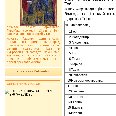
Тобі,
а цих жертводавців спаси 
благодаттю, і подай їм в
Царства Твого.
№
Жертводавці
почитає пам’ять архангела
Гавриїла - сьогодні і 13 липня. Ім’я
1
Ігор
Гавриїл означає "кріпкий у Бозі".
2
Володимир
Архангел Гавриїл - один із семи
ангелів, які предстоять перед
3
Мирослава
престолом Божим, і про яких згадує
4
Ніна
святий євангелист Іван в
Одкровенні: "Благодать вам і мир
5
Ігор
від того, хто єсть і хто був і хто
приходить; і від сімох духів, які -
6
Роман
перед престолом його".
7
Лариса
8
Тарас
служіння «Епіфанія»
9
Святослав
10
Невідомі жертводавці
СЕРЦЯ ЛІКУЄ ЛЮБОВ!
11
Тетяна
12
Світлана
13
Наталія
14
Галина
15
Василь
16
Віталій