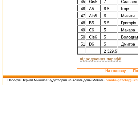
45
Gis5
7
Сильвес
46
A5
6.5
Ігоря
47
Ais5
6
Микити
48
B5
5.5
Григорія
49
C6
5
Макара
50
Сis6
5
Володим
51
D6
5
Дмитра
2 329.5
відродження парафії
На головну
По
Парафія Церкви Миколая Чудотворця на Аскольдовій Могилі -
oranta-gazeta@ukr.