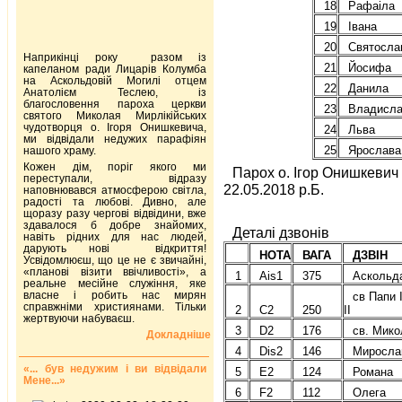
18
Рафаіла
19
Івана
20
Святосла
Наприкінці року разом із
21
Йосифа
капеланом ради Лицарів Колумба
на Аскольдовій Могилі отцем
22
Данила
Анатолієм Теслею, із
благословення пароха церкви
23
Владисла
святого Миколая Мирлікійських
чудотворця о. Ігоря Онишкевича,
24
Льва
ми відвідали недужих парафіян
25
Ярослава
нашого храму.
Кожен дім, поріг якого ми
Парох о. Ігор Онишкевич
переступали, відразу
22.05.2018 р.Б.
наповнювався атмосферою світла,
радості та любові. Дивно, але
щоразу разу чергові відвідини, вже
здавалося б добре знайомих,
Деталі дзвонів
навіть рідних для нас людей,
дарують нові відкриття!
НОТА
ВАГА
ДЗВІН
Усвідомлюєш, що це не є звичайні,
«планові візити ввічливості», а
1
Ais1
375
Аскольд
реальне месійне служіння, яке
власне і робить нас мирян
св Папи 
справжніми християнами. Тільки
2
C2
250
II
жертвуючи набуваєш.
3
D2
176
св. Мико
Докладніше
4
Dis2
146
Миросла
«... був недужим і ви відвідали
5
E2
124
Романа
Мене...»
6
F2
112
Олега