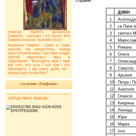
справи!
ДЗВІН
1
Аскольда
2
св Папи І
почитає пам’ять архангела
3
святого 
Гавриїла - сьогодні і 13 липня. Ім’я
Гавриїл означає "кріпкий у Бозі".
4
Мирослав
Архангел Гавриїл - один із семи
5
Романа
ангелів, які предстоять перед
престолом Божим, і про яких згадує
6
Олега
святий євангелист Іван в
Одкровенні: "Благодать вам і мир
7
Олександ
від того, хто єсть і хто був і хто
8
Самуїла
приходить; і від сімох духів, які -
перед престолом його".
9
Арсенія
10
Петра і П
служіння «Епіфанія»
11
Анатолія
12
Олексія
СЕРЦЯ ЛІКУЄ ЛЮБОВ!
13
Кипріяна
14
Леоніда
15
Юрія
16
Марка
17
Іллі