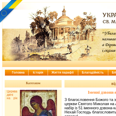
Головна
Історія
Життя парафії
Благодійність
Бі
Катехизм
ві
Церква
Іменні дзвони-
двічі
на рік
З благословення Божого та 
церкви Святого Миколая на 
набір із 51 іменного дзвона-
Нехай Господь благословить 