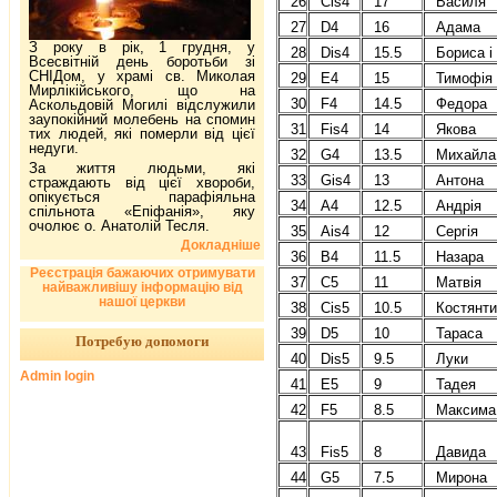
26
Cis4
17
Василя
27
D4
16
Адама
З року в рік, 1 грудня, у
28
Dis4
15.5
Бориса і
Всесвітній день боротьби зі
СНІДом, у храмі св. Миколая
29
E4
15
Тимофія
Мирлікійського, що на
30
F4
14.5
Федора
Аскольдовій Могилі відслужили
заупокійний молебень на спомин
31
Fis4
14
Якова
тих людей, які померли від цієї
недуги.
32
G4
13.5
Михайла
За життя людьми, які
33
Gis4
13
Антона
страждають від цієї хвороби,
опікується парафіяльна
34
A4
12.5
Андрія
спільнота «Епіфанія», яку
очолює о. Анатолій Тесля.
35
Ais4
12
Сергія
Докладніше
36
B4
11.5
Назара
Реєстрація бажаючих отримувати
37
C5
11
Матвія
найважливішу інформацію від
нашої церкви
38
Cis5
10.5
Костянт
39
D5
10
Тараса
Потребую допомоги
40
Dis5
9.5
Луки
Admin login
41
E5
9
Тадея
42
F5
8.5
Максима
43
Fis5
8
Давида
44
G5
7.5
Мирона