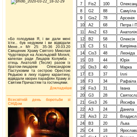
7
Fis2
100
Олексан
8
G2
88
Самуїла
9
Gis2
78
Арсенія
10
A2
68
Петра і 
11
Ais2
63
Анатолія
«Бо голодував Я, і ви дали мені
12
B2
58
Олексія
їсти... був недужим і ви відвідали
13
C3
51
Кипріяна
Мене...» Мт 25: 35-36 20.03.20
Священик Храму Святого Миколая
14
Cis3
48
Леоніда
Чудотворця на Аскольдовій Могилі,
капелан ради Лицарів Колумба -
15
D3
44
Юрія
отець Анатолій (Тесля) разом із
братом-лицарем Олександром
16
Dis3
40
Марка
Пастуховим та сестрою Орестою
17
E3
37
Іллі
Редькою в лиху годину карантину,
відвідали хворих парафіян Храму зі
18
F3
34
Рафаіла
Святим Причастям та гостинцями.
Докладніше
19
Fis3
31
Івана
20
G3
28
Святосл
Всесвітній день боротьби зі
21
Gis3
26
Йосифа
СНІДом
22
A3
24
Данила
23
Ais3
22
Владисл
24
B3
20
Льва
25
C4
18
Ярослав