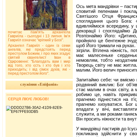
Ось мета мандрівки – пастир
сповитий пеленами і покл
Святішого Отця Францис
споглядання цього Бога: 
вдивляймося всередину, у ц
декорації і споглядаймо Д
почитає пам’ять архангела
Розпізнаймо Його: «Дитино
Гавриїла - сьогодні і 13 липня. Ім’я
Гавриїл означає "кріпкий у Бозі".
пройняло це бентежне зчуду
щоб Його тримали на руках. 
Архангел Гавриїл - один із семи
ангелів, які предстоять перед
зігріли. Втілена ніжність, 
престолом Божим, і про яких згадує
має малесеньке сердень
святий євангелист Іван в
немовлям, тобто нездатним
Одкровенні: "Благодать вам і мир
Творець світу не має житла.
від того, хто єсть і хто був і хто
приходить; і від сімох духів, які -
малим. Його велич приносить
перед престолом його".
Запитаймо себе: чи вміємо
служіння «Епіфанія»
різдвяний виклик: Бог об’я
стає малим в очах світу, а 
робимо це, навіть прикрив
прагнемо піднестися на п’
СЕРЦЯ ЛІКУЄ ЛЮБОВ!
прагнемо хизуватися. Бог 
впадати у вічі, виставля
служити, а ми роками ганяєм
Він просить ніжности та вну
У мандрівці пастирів до Ісу
покликана здійснити у св