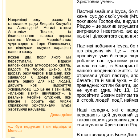
Христовий учень.
Пастирі знайшли Ісуса, бо п
каже Ісус до своїх учнів (Мт.
Наприкінці року разом із
покликом Господнім, вируша
капеланом ради Лицарів Колумба
Різдво – це заклик вирушати 
на Аскольдовій Могилі отцем
витривало і невтомно, аж до
Анатолієм Теслею, із
на-віч і цілковитого єднання 
благословення пароха церкви
святого Миколая Мирлікійських
чудотворця о. Ігоря Онишкевича,
Пастирі побачили Ісуса, бо м
ми відвідали недужих парафіян
цю різдвяну ніч. Це ̶ сві
нашого храму.
просвічує уми й серця люде
Кожен дім, поріг якого ми
роблячи нас здатними розп
переступали, відразу
яслах на сіні, в Євхаристі
наповнювався атмосферою світла,
радості та любові. Дивно, але
нашого щоденного життя. Т
щоразу разу чергові відвідини, вже
отримали убогі пастирі, ап
здавалося б добре знайомих,
бачать; та й ваші вуха, – б
навіть рідних для нас людей,
праведних хотіли бачити, що 
дарують нові відкриття!
Усвідомлюєш, що це не є звичайні,
не чули» (див. Мт. 13, 1
«планові візити ввічливості», а
просвітити Божим світлом та
реальне месійне служіння, яке
в історії, людей, події, най
власне і робить нас мирян
справжніми християнами. Тільки
жертвуючи набуваєш.
Наші колядки, які є народ
передають цей духовний до
Докладніше
також нашим духовним досві
святкування Христового Різд
«... був недужим і ви відвідали
Мене...»
В шопі знаходять Боже Дитя