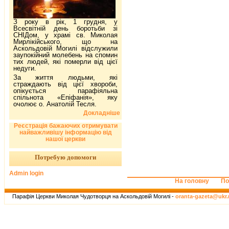
З року в рік, 1 грудня, у
Всесвітній день боротьби зі
СНІДом, у храмі св. Миколая
Мирлікійського, що на
Аскольдовій Могилі відслужили
заупокійний молебень на спомин
тих людей, які померли від цієї
недуги.
За життя людьми, які
страждають від цієї хвороби,
опікується парафіяльна
спільнота «Епіфанія», яку
очолює о. Анатолій Тесля.
Докладніше
Реєстрація бажаючих отримувати
найважливішу інформацію від
нашої церкви
Потребую допомоги
Admin login
На головну
По
Парафія Церкви Миколая Чудотворця на Аскольдовій Могилі -
oranta-gazeta@ukr.