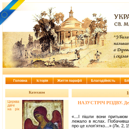
Головна
Історія
Життя парафії
Благодійність
Бі
Катехизм
І
Церква
НАЗУСТРІЧ РІЗДВУ. День 
двічі
на рік
«…І пішли вони притьмом
лежало в яслах. Побачивши
про це хлоп'ятко…» (Лк. 2, 1