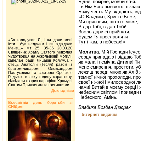
Бідне, покірне, мовби ягня.
І в Нім Бога пізнають, пізнаю
Божу честь Му віддають, ві
«О Владико, Христе Боже,
Ми приносим, що хто може,
В дар Тобі, в дар Тобі!
Зволь дари сі прийняти,
Будем Тя прославляти
«Бо голодував Я, і ви дали мені
Тут і там, в небесах!»
їсти... був недужим і ви відвідали
Мене...» Мт 25: 35-36 20.03.20
Молитва.
Мій Господи Ісусе
Священик Храму Святого Миколая
Чудотворця на Аскольдовій Могилі,
серця припадаю і віддаю Тобі
капелан ради Лицарів Колумба -
як мала і немічна Дитина! Т
отець Анатолій (Тесля) разом із
мене смирення, простоти, уб
братом-лицарем Олександром
лежиш переді мною як Хліб ж
Пастуховим та сестрою Орестою
темної нічної прохолоди, пр
Редькою в лиху годину карантину,
відвідали хворих парафіян Храму зі
своєї ніжної і милосердної л
Святим Причастям та гостинцями.
нами! Витай в моєму серці і
Докладніше
небесним світлом і приведи 
Небесного. Амінь.
Всесвітній день боротьби зі
СНІДом
Владика Богдан Дзюрах
Інтернет видання