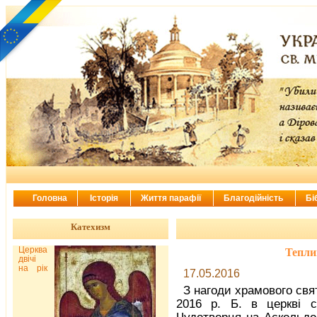
Головна
Історія
Життя парафії
Благодійність
Бі
Катехизм
Церква
Тепли
двічі
на рік
17.05.2016
З нагоди храмового свя
2016 р. Б. в церкві 