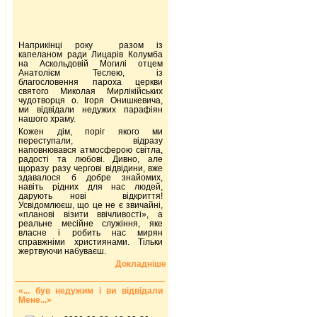
Наприкінці року разом із
капеланом ради Лицарів Колумба
на Аскольдовій Могилі отцем
Анатолієм Теслею, із
благословення пароха церкви
святого Миколая Мирлікійських
чудотворця о. Ігоря Онишкевича,
ми відвідали недужих парафіян
нашого храму.
Кожен дім, поріг якого ми
переступали, відразу
наповнювався атмосферою світла,
радості та любові. Дивно, але
щоразу разу чергові відвідини, вже
здавалося б добре знайомих,
навіть рідних для нас людей,
дарують нові відкриття!
Усвідомлюєш, що це не є звичайні,
«планові візити ввічливості», а
реальне месійне служіння, яке
власне і робить нас мирян
справжніми християнами. Тільки
жертвуючи набуваєш.
Докладніше
«... був недужим і ви відвідали
Мене...»