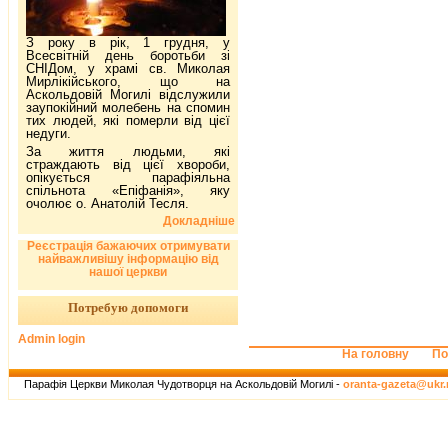
З року в рік, 1 грудня, у
Всесвітній день боротьби зі
СНІДом, у храмі св. Миколая
Мирлікійського, що на
Аскольдовій Могилі відслужили
заупокійний молебень на спомин
тих людей, які померли від цієї
недуги.
За життя людьми, які
страждають від цієї хвороби,
опікується парафіяльна
спільнота «Епіфанія», яку
очолює о. Анатолій Тесля.
Докладніше
Реєстрація бажаючих отримувати
найважливішу інформацію від
нашої церкви
Потребую допомоги
Admin login
На головну
По
Парафія Церкви Миколая Чудотворця на Аскольдовій Могилі -
oranta-gazeta@ukr.