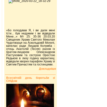
«Бо голодував Я, і ви дали мені
їсти... був недужим і ви відвідали
Мене...» Мт 25: 35-36 20.03.20
Священик Храму Святого Миколая
Чудотворця на Аскольдовій Могилі,
капелан ради Лицарів Колумба -
отець Анатолій (Тесля) разом із
братом-лицарем Олександром
Пастуховим та сестрою Орестою
Редькою в лиху годину карантину,
відвідали хворих парафіян Храму зі
Святим Причастям та гостинцями.
Докладніше
Всесвітній день боротьби зі
СНІДом