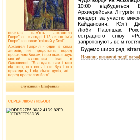
Чудотворця на Аскольдов
10:00 відбудеться Б
Архиєрейська Літургія т
концерт за участю викон
Кайданович, Юлії Дми
Люби Павлішак, Рокс
почитає пам’ять архангела
естрадного співу «Р
Гавриїла - сьогодні і 13 липня. Ім’я
Гавриїл означає "кріпкий у Бозі".
запропонують всім гостя
Архангел Гавриїл - один із семи
Будемо щиро раді вітат
ангелів, які предстоять перед
престолом Божим, і про яких згадує
,
Новини
визначні події параф
святий євангелист Іван в
Одкровенні: "Благодать вам і мир
від того, хто єсть і хто був і хто
приходить; і від сімох духів, які -
перед престолом його".
служіння «Епіфанія»
СЕРЦЯ ЛІКУЄ ЛЮБОВ!