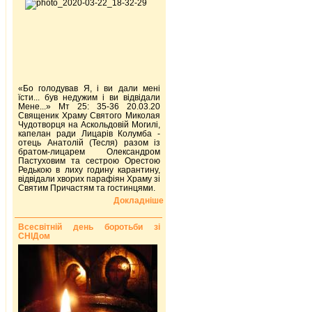
«Бо голодував Я, і ви дали мені
їсти... був недужим і ви відвідали
Мене...» Мт 25: 35-36 20.03.20
Священик Храму Святого Миколая
Чудотворця на Аскольдовій Могилі,
капелан ради Лицарів Колумба -
отець Анатолій (Тесля) разом із
братом-лицарем Олександром
Пастуховим та сестрою Орестою
Редькою в лиху годину карантину,
відвідали хворих парафіян Храму зі
Святим Причастям та гостинцями.
Докладніше
Всесвітній день боротьби зі
СНІДом