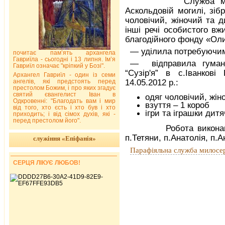
Служба милосерд
Аскольдовій могилі, зіб
чоловічий, жіночий та ди
інші речі особистого вж
благодійного фонду «Оли
— уділила потребуючи
почитає пам’ять архангела
Гавриїла - сьогодні і 13 липня. Ім’я
— відправила гумані
Гавриїл означає "кріпкий у Бозі".
“Сузір'я” в с.Іванкові
Архангел Гавриїл - один із семи
ангелів, які предстоять перед
14.05.2012 р.:
престолом Божим, і про яких згадує
святий євангелист Іван в
одяг чоловічий, жін
Одкровенні: "Благодать вам і мир
взуття – 1 короб
від того, хто єсть і хто був і хто
ігри та іграшки дитя
приходить; і від сімох духів, які -
перед престолом його".
Робота виконана си
п.Тетяни, п.Анатолія, п.А
служіння «Епіфанія»
Парафіяльна служба милосе
СЕРЦЯ ЛІКУЄ ЛЮБОВ!