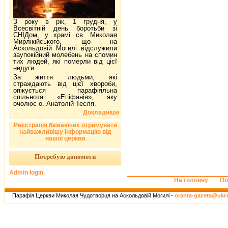
З року в рік, 1 грудня, у
Всесвітній день боротьби зі
СНІДом, у храмі св. Миколая
Мирлікійського, що на
Аскольдовій Могилі відслужили
заупокійний молебень на спомин
тих людей, які померли від цієї
недуги.
За життя людьми, які
страждають від цієї хвороби,
опікується парафіяльна
спільнота «Епіфанія», яку
очолює о. Анатолій Тесля.
Докладніше
Реєстрація бажаючих отримувати
найважливішу інформацію від
нашої церкви
Потребую допомоги
Admin login
На головну
По
Парафія Церкви Миколая Чудотворця на Аскольдовій Могилі -
oranta-gazeta@ukr.