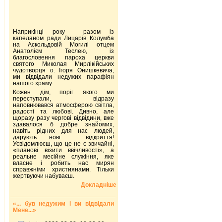
Наприкінці року разом із
капеланом ради Лицарів Колумба
на Аскольдовій Могилі отцем
Анатолієм Теслею, із
благословення пароха церкви
святого Миколая Мирлікійських
чудотворця о. Ігоря Онишкевича,
ми відвідали недужих парафіян
нашого храму.
Кожен дім, поріг якого ми
переступали, відразу
наповнювався атмосферою світла,
радості та любові. Дивно, але
щоразу разу чергові відвідини, вже
здавалося б добре знайомих,
навіть рідних для нас людей,
дарують нові відкриття!
Усвідомлюєш, що це не є звичайні,
«планові візити ввічливості», а
реальне месійне служіння, яке
власне і робить нас мирян
справжніми християнами. Тільки
жертвуючи набуваєш.
Докладніше
«... був недужим і ви відвідали
Мене...»