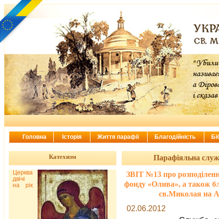
Головна
Історія
Життя парафії
Благодійність
Бі
Катехизм
Парафіяльна служ
Церква
ЗВІТ №13 про розподіленн
двічі
фонду «Олива», а також б
на рік
св.Миколая на Ас
02.06.2012