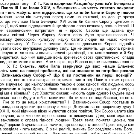
носто років тому.
У. Т.: Коли кардинал Ратцинґер узяв ім'я Бенедикта 
 Павла ІІІ і не Івана ХХІV, а Бенедикта - на честь святого покрови
и - він, мабуть, цим підкреслив, що хотів би бачити Європу іншо
мнівно. коли він виступав перед нами на конклаві, то дав це зрозум
, що не лише Папа Бенедикт ХVІ хотів би бачити Європу центром н
ізації, щоб вона відродилася й ще зіграла свою визначну роль в історії. 
кий європейський патріотизм, ні - просто Європа ще здатна дух
жити світові. Через Європу багато світу було християнізовано. Ч
ейську філософію, культуру, науку багато людей на інших контине
али розвитку. У Папи є велике бажання допомогти Європі віднайт
зувати свою внутрішню духовну силу. Це не значить, що Європа призна
и існувати: як зникли колись великі цивілізації, так може зникнути й Єв
видається, що чим швидше вона зречеться своєї християнської спадщ
видше це може статися. Але я вірю, що Європа ще не вичерпала свої ве
и.
У. Т.: Скажіть, якби Папа звернувся до вас: «ваше Блаженс
літь мені на папері проблеми, які ви вважаєте за потрібне розгля
ІІ Ватиканському Соборі»? Що б ви поставили на перші позиції
ваюся, все ж таки завтра не отримаю листа від Папи з таким прохан
ом відчуваю, що найголовнішою темою є брак єдності між людьми, особ
іруючими в Ісуса Христа. Якщо ми негодні жити одне з одним у мирі, т
ді ми є вір­ними? Ісус Христос сказав: «любіть один одного і будьте одн
жемо: «я не буду з тобою молитися, бо ти мені не подобаєшся, ти не та
. Яке ж то це наше християнство? ІІ Ватиканський Собор поставив п
 завдання зрушити цю справу з місця. Дякуємо за це пророчому духу 
 ХХІІІ, який відчинив вікно й упустив свіже повітря. Той Собор багато цік
понував, але ми поки що несповна те виконуємо. Далі, мені здається
важливою є справа гідності людини. Третя тема: поняття церкви, пон
одії церкви й суспільства. Бачите, що сьогодні сталося? Деякі люди ка
 розділяє - геть церкву. Є різні релігії, значить Бог розділяє - геть Бога
 інший прекрасний ідеал - братерство людей, тобто глобалізація. Од