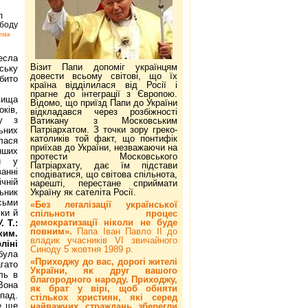
л
ободу
ена
есла
Візит Папи допоміг українцям
ьку
довести всьому світові, що їх
бито
країна відділилася від Росії і
прагне до інтеграції з Європою.
вища
Відомо, що приїзд Папи до України
ків,
відкладався через розбіжності
ну з
Ватикану з Московським
Патріархатом. З точки зору греко-
ьних
католиків той факт, що понтифік
лася
приїхав до України, незважаючи на
нших
протести Московського
ій у
Патріархату, дає їм підстави
анні
сподіватися, що світова спільнота,
чній
нарешті, перестане сприймати
льник
Україну як сателіта Росії.
сьми
«Без легалізації української
ки й
спільноти процес
демократизації ніколи не буде
У. Т.:
повним».
Папа Іван Павло ІІ до
ким.
владик учасників VI звичайного
ліні
Синоду 5 жовтня 1989 р.
була
«Приходжу до вас, дорогі жителі
гато
України, як друг вашого
ль в
благородного народу. Приходжу,
Вона
як брат у вірі, щоб обняти
пад.
стількох християн, які серед
е ще
найважчих страждань зберегли