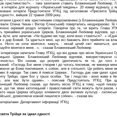
ше християнство?», - таке запитання ставить Блаженніший Любомир, Г
 в інтерв'ю для журналу «Український тиждень». 20 номер журналу, у я
іковано інтерв'ю Предстоятеля УГКЦ під заголовком «Пресвята Трійц
 єдності», вийшов 22 травня 2009 року.
питання єдності між християнами співрозмовники (з Блаженнішим Любом
ували Олена Чекан і Віктор Єленський) повертались неодноразово. Їй 
ячено окремий розділ інтерв'ю. Говорячи про те, чи вірить Глава УГ
ть принаймні українських Церков, Блаженніший Любомир відповів, що 
ь бути, але запитав: «Чи будемо ми тоді, коли воно станеться?...» «Єдні
ж є дар Божий. Та здається мені, що всі бажають його прийняти на вла
х. Ніхто не хоче мінятися, кажуть - нехай цілий світ зміниться, ал
шуйте мінятися мене...», - сказав Блаженніший Любомир.
 інтерв'юери запитали Главу УГКЦ, що він думає про місію Української Г
лицької Церкви. Блаженніший Любомир відповів, використовуючи с
тичність». Він сказав, що розуміє ідентичність як те, до чого х
каний. «Господь Бог мене створив і до чогось покликав, не викинув мен
нюючи це Боже покликання, є собою, але в спільноті. Це робить мене м
амо й народи. Так само й помісні Церкви... Господь дає нам ідеал єдно
яту Трійцю, один Бог у трьох особах. Так і людство - воно живе в без
ів, але має бути одним», - пояснив Предстоятель УГКЦ. При ц
нніший Любомир сказав, що бачить місію УГКЦ в тому, «щоб показу
, що так звані католицький і православний світи можуть бути разом, 
кто наша Церква об'єднує елементи двох великих культур - латинсько
тійської, дозволяючи кожній лишатися собою», - сказав він.
матеріалами: Департамент інформації УГКЦ
свята Трійця як ідеал єдності