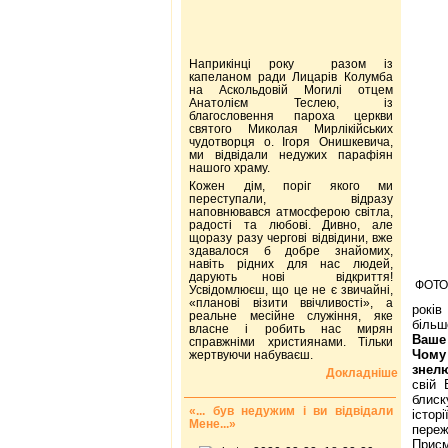
Наприкінці року разом із
капеланом ради Лицарів Колумба
на Аскольдовій Могилі отцем
Анатолієм Теслею, із
благословення пароха церкви
святого Миколая Мирлікійських
чудотворця о. Ігоря Онишкевича,
ми відвідали недужих парафіян
нашого храму.
Кожен дім, поріг якого ми
переступали, відразу
наповнювався атмосферою світла,
радості та любові. Дивно, але
щоразу разу чергові відвідини, вже
здавалося б добре знайомих,
навіть рідних для нас людей,
дарують нові відкриття!
ФОТО:
Усвідомлюєш, що це не є звичайні,
«планові візити ввічливості», а
років
реальне месійне служіння, яке
більш
власне і робить нас мирян
Ваше
справжніми християнами. Тільки
Чому 
жертвуючи набуваєш.
знел
Докладніше
свій 
блиск
«... був недужим і ви відвідали
істор
Мене...»
переж
Присм