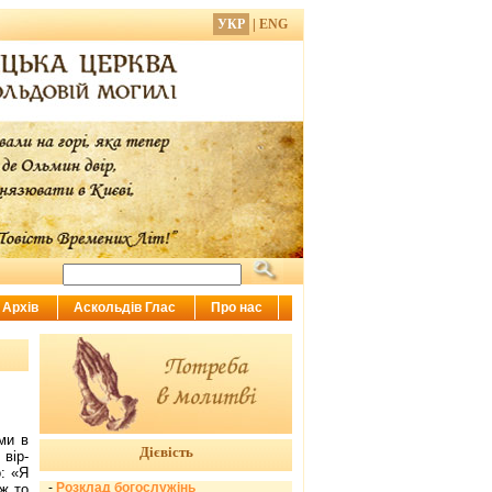
УКР
|
ENG
Архів
Аскольдів Глас
Про нас
ми в
Дієвість
 вір­
: «Я
-
Розклад богослужінь
 ж то