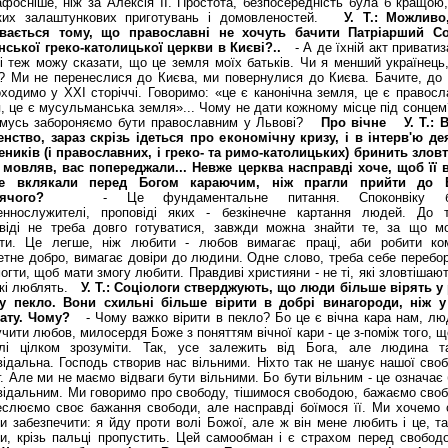
фосніше, ніж за Алексія ІІ. Простота, безпосередність була б кращою,
яких залаштункових приготувань і домовленостей.
У. Т.: Можливо
увається тому, що православні не хочуть бачити Патріарший С
нської греко-католицької церкви в Києві?..
- А де їхній акт приватиз
і теж можу сказати, що це земля моїх батьків. Чи я менший українець,
? Ми не перенеслися до Києва, ми повернулися до Києва. Бачите, до 
ходимо у ХХІ сторіччі. Говоримо: «це є канонічна земля, це є правосл
, це є мусульманська земля»... Чому не дати кожному місце під сонцем
омусь забороняємо бути православним у Львові?
Про вічне
У. Т.:
нство, зараз скрізь ідеться про економічну кризу, і в інтерв'ю де
ників (і православних, і греко- та римо-ка­то­лицьких) бринить зловті
 мовляв, вас попереджали... Невже церква насправді хоче, щоб її в
е вклякали перед Богом караючим, ніж прагли прийти до 
лячого?
- Це фундаментальне питання. Споконвіку б
ннослужителі, проповіді яких - безкінечне картання людей. До т
віді не треба довго готуватися, завжди можна знайти те, за що м
ити. Це легше, ніж любити - любов вимагає праці, аби робити ко
етне добро, вимагає довіри до людини. Одне слово, треба себе перебор
огти, щоб мати змогу любити. Правдиві християни - не ті, які зловтішаю
 які люблять.
У. Т.: Соціологи стверджують, що люди більше вірять у 
 у пекло. Вони схильні більше вірити в добрі винагороди, ніж у
лату. Чому?
- Чому важко вірити в пекло? Бо це є вічна кара нам, лю
чити любов, милосердя Боже з поняттям вічної кари - це з-поміж того, 
илі цілком зрозуміти. Так, усе залежить від Бога, але людина т
відальна. Господь створив нас вільними. Ніхто так не шанує нашої своб
г. Але ми не маємо відваги бути вільними. Бо бути вільним - це означає
відальним. Ми говоримо про свободу, тішимося свободою, бажаємо своб
еслюємо своє бажання свободи, але насправді боїмося її. Ми хочемо 
и забезпечити: я йду проти волі Божої, але ж він мене любить і це, та
и, крізь пальці пропустить. Цей самообман і є страхом перед свобо