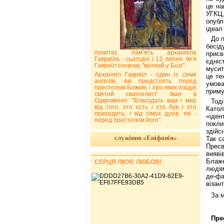
це на
УГКЦ,
опубл
ідеал
До 
бесід
почитає пам’ять архангела
присв
Гавриїла - сьогодні і 13 липня. Ім’я
єдніс
Гавриїл означає "кріпкий у Бозі".
мусит
Архангел Гавриїл - один із семи
це те
ангелів, які предстоять перед
умова
престолом Божим, і про яких згадує
приму
святий євангелист Іван в
Одкровенні: "Благодать вам і мир
Тоді
від того, хто єсть і хто був і хто
Като
приходить; і від сімох духів, які -
«іден
перед престолом його".
покли
здійс
служіння «Епіфанія»
Так с
Пресв
вияв
Блаже
СЕРЦЯ ЛІКУЄ ЛЮБОВ!
людям
де-фа
візан
За 
Пре