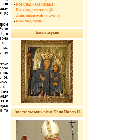
лава
-
Розклад катехизації
кому
-
Розклад реколекцій
я як
-
Допоміжні web-ресурси
-
Розклад прощ
иром
було
Ікони церкви
КЦ в
вона
сть -
сних
е не
реко-
лово
тось
е. Я,
ною.
сті -
лічі
ьому
вати
адже
ї та
Апостольський візит Папи Павла ІІ