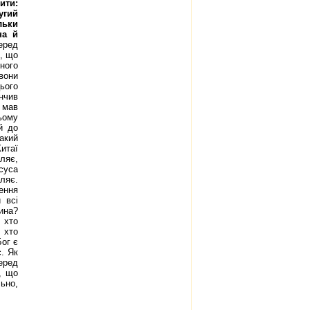
ити:
угий
льки
на й
еред
є, що
рного
вони
цього
інчив
 мав
ьому
й до
акий
итаї
ляє,
суса
оляє.
ення
 всі
вина?
 хто
, хто
Бог є
є. Як
еред
, що
ьно,