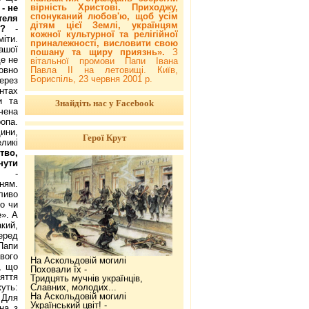
вірність Христові. Приходжу,
- не
спонуканий любов'ю, щоб усім
теля
дітям цієї Землі, українцям
ю?
-
кожної культурної та релігійної
іти.
приналежності, висловити свою
ашої
пошану та щиру приязнь».
З
Це не
вітальної промови Папи Івана
овно
Павла ІІ на летовищі. Київ,
Бориспіль, 23 червня 2001 р.
ерез
нтах
и та
Знайдіть нас у Facebook
чена
ропа.
ини,
Герої Крут
ликі
тво,
нути
?
-
ням.
ливо
о чи
е». А
кий,
еред
Папи
авого
На Аскольдовій могилі
, що
Поховали їх -
яття
Тридцять мучнів українців,
жуть:
Славних, молодих...
На Аскольдовій могилі
. Для
Український цвіт! -
на з