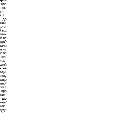
арха
 але
чною
ся...
У. Т.:
е до
ний,
ого.
 від
двох
ий не
кода?
ували
ьким
істю
икої
хом,
одній
ся на
люди,
 нашу
радо
вної
уку з
 про
рних,
и, що
ожна?
маю,
буде