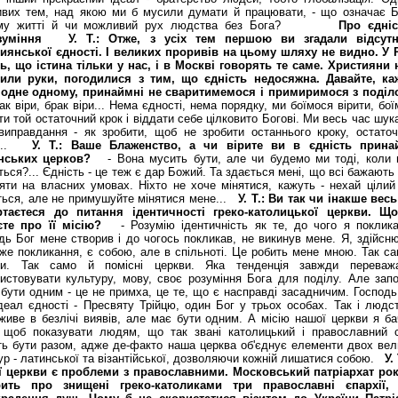
вих тем, над якою ми б мусили думати й працювати, - що означає Б
му житті й чи можливий рух людства без Бога?
Про єдніс
зуміння
У. Т.: Отже, з усіх тем першою ви згадали відсутн
иянської єдності. І великих проривів на цьому шляху не видно. У 
ь, що істина тільки у нас, і в Москві говорять те саме. Християни 
тили руки, погодилися з тим, що єдність недосяжна. Давайте, ка
одне одному, принаймні не сваритимемося і примиримося з поділо
к віри, брак віри... Нема єдності, нема порядку, ми боїмося вірити, бо
ти той остаточний крок і віддати себе цілковито Богові. Ми весь час шу
 виправдання - як зробити, щоб не зробити останнього кроку, остаточ
у...
У. Т.: Ваше Блаженство, а чи вірите ви в єдність прина
їнських церков?
- Вона мусить бути, але чи будемо ми тоді, коли 
ться?... Єдність - це теж є дар Божий. Та здається мені, що всі бажають
яти на власних умовах. Ніхто не хоче мінятися, кажуть - нехай цілий 
ться, але не примушуйте мінятися мене...
У. Т.: Ви так чи інакше вес
ртаєтеся до питання ідентичності греко-католицької церкви. Щ
єте про її місію?
- Розумію ідентичність як те, до чого я поклика
дь Бог мене створив і до чогось покликав, не викинув мене. Я, здійсн
же покликання, є собою, але в спільноті. Це робить мене мною. Так са
ди. Так само й помісні церкви. Яка тенденція зав­­жди переваж
истовувати культуру, мову, своє розуміння Бога для поділу. Але запо
бути одним - це не примха, це те, що є насправді засадничим. Господь
деал єдності - Пресвяту Трійцю, один Бог у трьох особах. Так і людст
живе в безлічі виявів, але має бути одним. А місію нашої церкви я ба
 щоб показувати людям, що так звані католицький і православний с
ь бути разом, адже де-факто наша церква об'єднує елементи двох вел
ур - латинської та візантійської, дозволяючи кожній лишатися собою.
У.
ї церкви є проблеми з православними. Московський патріархат ро
рить про знищені греко-католиками три православні єпархії,