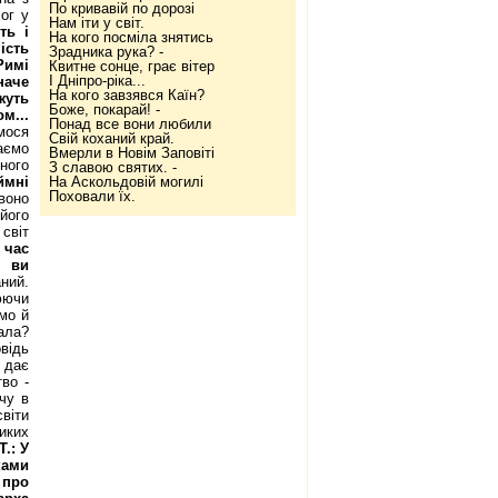
По кривавій по дорозі
ог у
Нам іти у світ.
ть і
На кого посміла знятись
ість
Зрадника рука? -
Римі
Квитне сонце, грає вітер
І Дніпро-ріка...
наче
На кого завзявся Каїн?
жуть
Боже, покарай! -
м...
Понад все вони любили
їмося
Свій коханий край.
каємо
Вмерли в Новім Заповіті
ного
З славою святих. -
ймні
На Аскольдовій могилі
Поховали їх.
воно
 його
світ
ь час
о ви
ний.
юючи
мо й
ала?
відь
 дає
во -
чу в
віти
иких
 Т.: У
ками
 про