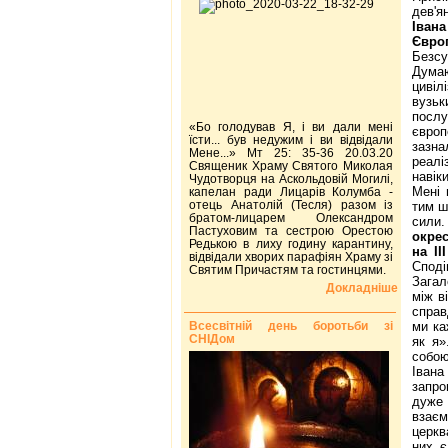
дев'я
Івана
Європ
Безсу
Думаю
цивіл
вузь
послу
«Бо голодував Я, і ви дали мені
європ
їсти... був недужим і ви відвідали
зазн
Мене...» Мт 25: 35-36 20.03.20
реалі
Священик Храму Святого Миколая
навік
Чудотворця на Аскольдовій Могилі,
Мені 
капелан ради Лицарів Колумба -
отець Анатолій (Тесля) разом із
тим ш
братом-лицарем Олександром
сил
Пастуховим та сестрою Орестою
окрес
Редькою в лиху годину карантину,
на І
відвідали хворих парафіян Храму зі
Споді
Святим Причастям та гостинцями.
Загал
Докладніше
між в
справ
Всесвітній день боротьби зі
ми ка
СНІДом
як я»
собою
Івана
запро
дуже 
взаєм
церква
них є