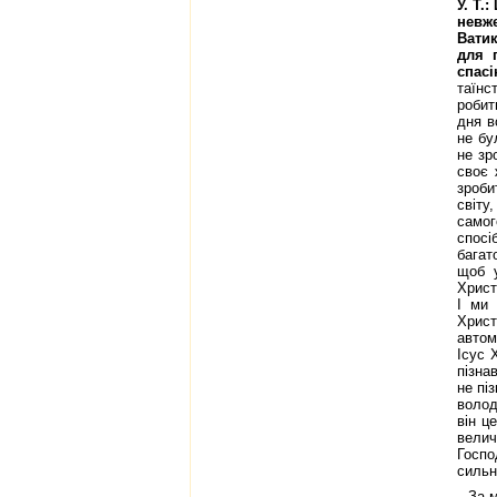
У. Т.
невж
Ватик
для 
спасі
таїнс
робит
дня в
не бу
не зр
своє 
зроби
світу
самог
спосі
багат
щоб у
Христ
І ми 
Христ
автом
Ісус 
пізна
не пі
волод
він ц
велич
Госпо
сильн
За м