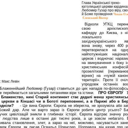
Глава Української греко-
католицької церкви кардина
Любомир Гузар про віру, св
й Боже провидіння
Чекан Ол
Єленський Віктор
Відколи УГКЦ перен
свою архієпископс
кафедру до Києва, з ні
локального
західноукраїнського я
вона знову, через 400 ро
перетворилася на од
найпотужніших націонал
церков і водночас нарази
на звинувачення з боку і
християнських конфес
прозелітизмі (переманюв
вірних) на «чужій каноні
території». Проте її очі
 Макс Левін
упродовж останніх во
 Блаженнійший Любомир (Гузар) ставиться до цих нападів по-філософ­сь
е переймається загальними питаннями віри та істини.
ПРО ЄВРОПУ
 Блаженство, нині Старий континент стає дедалі менш християнсь
церкви в Кіншасі чи в Боготі переповнені, а в Парижі або в Бер
юдніли?
- Це вина Європи. Європа не зберегла, не зрозуміла або за
Божий дар. Але чи варто зараз із Європи робити центр усього? Ба
учих цивілізацій зникли в глибинах історії. Європа відіграє значну ро
ії людства лише в останні дві тисячі років, а це зовсім небагато. 
ивала становлення, злет, а зараз на неї, можливо, насувається зане
ерк Європи, як писав Освальд Шпенглер. Щоправда, він казав про ц