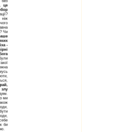
 без
, це
обор
ації?
 ніж
чого
авна
? Чи
 Ваше
яких
ха -
ірні
Бога
ули
акої
ожна
мусь
оти,
ться,
рай,
 злу
дям.
що ми
акож
оди,
 бути
оди,
себе
к би
дою.