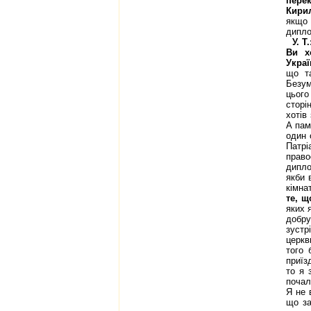
пере
Кири
якщо
дипло
У. Т
Ви х
Украї
що т
Безум
цього
сторі
хотів
А пам
один 
Патрі
право
дипло
якби 
кімна
те, щ
яких 
добру
зустр
церкв
того 
приїз
то я 
почал
Я не 
що за