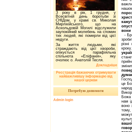
важли
нашо
З року в рік, 1 грудня, у
поро
Всесвітній день боротьби зі
христ
СНІДом, у храмі св. Миколая
кажут
Мирлікійського, що на
опус
Аскольдовій Могилі відслужили
вони 
заупокійний молебень на спомин
- Бра
тих людей, які померли від цієї
недуги.
зроби
різні
За життя людьми, які
крок
страждають від цієї хвороби,
опікується парафіяльна
укра
спільнота «Епіфанія», яку
стане
очолює о. Анатолій Тесля.
прийн
Докладніше
зміни
пове
Реєстрація бажаючих отримувати
дума
найважливішу інформацію від
Госпо
нашої церкви
це Бо
наро
Потребую допомоги
Викор
Божа 
Admin login
нам і
воно 
тому,
можут
культ
вашо
гово