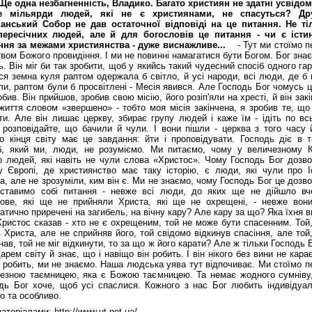
: Ще одна незбагненність, Владико. Багато християн не здатні усвідом
е мільярди людей, які не є християнами, не спасуться? Др
анський Собор не дав остаточної відповіді на це питання. Не ті
пересічних людей, але й для богословів це питання - чи є істи
ння за межами християнства - дуже виснажливе...
- Тут ми стоїмо п
твом Божого провидіння. І ми не повинні намагатися бути Богом. Бог зна
ь. Він міг би так зробити, щоб у якийсь такий чудесний спосіб одного га
ся земна куля раптом одержала б світло, й усі народи, всі люди, де б 
ли, раптом були б просвітлені - Месія явився. Але Господь Бог чомусь 
обив. Він прийшов, зробив свою місію, його розіп'яли на хресті, й він зак
життя словом «звершено» - тобто моя місія закінчена, я зробив те, що
ти. Але він лишає церкву, збирає групу людей і каже їм - ідіть по вс
, розповідайте, що бачили й чули. І вони пішли - церква з того часу 
о кінця світу має це завдання: йти і проповідувати. Господь діє в т
б, який ми, люди, не розуміємо. Ми питаємо, чому у величезному К
о людей, які навіть не чули слова «Христос». Чому Господь Бог дозво
 Європі, де християнство має таку історію, є люди, які чули про І
а, але не зрозуміли, ким він є. Ми не знаємо, чому Господь Бог це дозв
ставимо собі питання - невже всі люди, до яких ще не дійшло вч
ове, які ще не прийняли Христа, які ще не охрещені, - невже вони
атично приречені на загибель, на вічну кару? Але кару за що? Яка їхня 
Христос сказав - хто не є охрещеним, той не може бути спасенним. Той,
в Христа, але не спри­йняв його, той свідомо відкинув спасіння, але той
знав, той не міг відкинути, то за що ж його карати? Але ж тільки Господь 
арем світу й знає, що і навіщо він робить. І він нікого без вини не кара
е робить, ми не знаємо. Наша людська уява тут відпочиває. Ми стоїмо п
езною таємницею, яка є Божою таємницею. Та немає жодного сумніву
дь Бог хоче, щоб усі спаслися. Кожного з нас Бог любить індивідуал
о та особливо.
атеріалами: http://www.ut.net.ua/