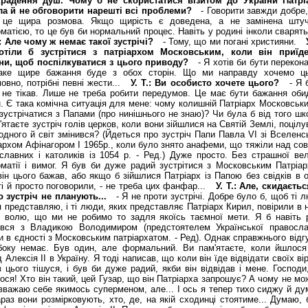
крадення душ. Чому б не скористатися візитом до України Патрі
ла й не обговорити нарешті всі проблеми?
- Говорити завжди добре,
 це щира розмова. Якщо щирість є доведена, а не замінена шту
матією, то це був би нормальний процес. Навіть у родині інколи сварять
.: Але чому ж немає такої зустрічі?
- Тому, що ми погані християни.
отіли б зустрітися з патріархом Московським, коли він приїд
ни, щоб поспілкуватися з цього приводу?
- Я хотів би бути перекона
аке щире бажання буде з обох сторін. Що ми направду хочемо ць
овно, потрібні певні жести...
У. Т.: Ви особисто хочете цього?
- Я б
 не тікав. Лише не треба робити передумов. Це має бути бажання оби
н. Є така комічна ситуація для мене: чому колишній Патріарх Московськ
 зустрічатися з Папами (про нинішнього не знаю)? Чи була б від того ш
'ятаєте зустріч голів церков, коли вони зійшлися на Святій Землі, поціл
одного й світ змінився? (Йдеться про зустріч Папи Павла VI зі Вселенс
архом Афінагором І 1965р., коли було знято анафеми, що тяжіли над сов
славних і католиків із 1054 р. - Ред.) Дуже просто. Без страшної вел
матії і вимог. Я був би дуже радий зустрітися з Московським Патріар
він цього бажав, або якщо б зійшлися Патріарх із Папою без свідків в 
ті й просто поговорили, - не треба цих фанфар...
У. Т.: Але, скидаєть
о зустріч не планують...
- Я не проти зустрічі. Добре було б, щоб ті 
я представляю, і ті люди, яких представляє Патріарх Кирил, повірили в
 волю, що ми не робимо то задля якоїсь таємної мети. Я б навіть 
івся з Владикою Володимиром (предстоятелем Української правосла
и в єдності з Московським патріархатом. - Ред). Однак справжнього відг
боку немає. Був один, але формальний. Ви пам'ятаєте, коли йшлося
д Алексія ІІ в Україну. Я тоді написав, що коли він їде відвідати своїх ві
з цього тішуся, і був би дуже радий, якби він відвідав і мене. Господ
ося! Хто він такий, цей Гузар, що він Патріарха запрошує? А чому не м
вважаю себе якимось суперменом, але... І ось я тепер тихо сиджу й ду
раз вони розмірковують, хто, де, на якій сходинці стоятиме... Думаю, 