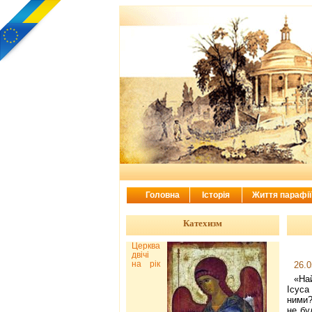
Головна
Історія
Життя парафі
Катехизм
Церква
двічі
на рік
26.0
«На
Ісуса
ними?
не бу