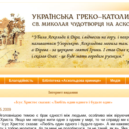
ї
Благодійність
Бібліотека «Аскольдова криниця»
Медія
Інтернет видання
«Ісус Христос сказав: «Любіть один одного і будьте одне»
5.2009
йголовнішою темою є брак єдності між людьми, особливо між віруючи
 Христа. Якщо ми негодні жити одне з одним у мирі, то чи справді ми є
 Ісус Христос сказав: «Любіть один одного і будьте одне». А ми кажемо
ду з тобою молитися, бо ти мені не подобаєшся, ти не такий, як я». Яке