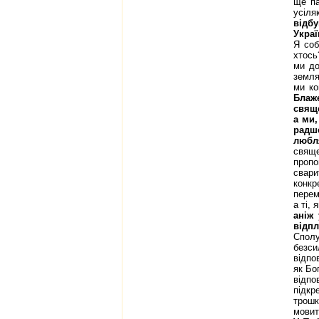
ще па
усіл
відб
Украї
Я соб
хтось
ми до
земля
ми к
Блаже
свяще
а ми,
радш
люб
свяще
пропо
свар
конкр
перем
а ті,
аніж
відп
Сполу
безс
відпо
як Бо
відпо
підкр
трошк
мовит