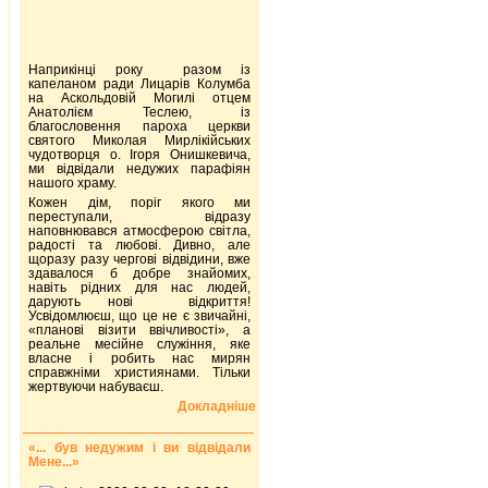
Наприкінці року разом із
капеланом ради Лицарів Колумба
на Аскольдовій Могилі отцем
Анатолієм Теслею, із
благословення пароха церкви
святого Миколая Мирлікійських
чудотворця о. Ігоря Онишкевича,
ми відвідали недужих парафіян
нашого храму.
Кожен дім, поріг якого ми
переступали, відразу
наповнювався атмосферою світла,
радості та любові. Дивно, але
щоразу разу чергові відвідини, вже
здавалося б добре знайомих,
навіть рідних для нас людей,
дарують нові відкриття!
Усвідомлюєш, що це не є звичайні,
«планові візити ввічливості», а
реальне месійне служіння, яке
власне і робить нас мирян
справжніми християнами. Тільки
жертвуючи набуваєш.
Докладніше
«... був недужим і ви відвідали
Мене...»