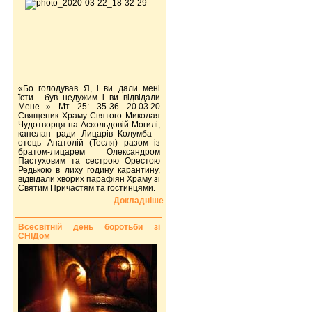
«Бо голодував Я, і ви дали мені
їсти... був недужим і ви відвідали
Мене...» Мт 25: 35-36 20.03.20
Священик Храму Святого Миколая
Чудотворця на Аскольдовій Могилі,
капелан ради Лицарів Колумба -
отець Анатолій (Тесля) разом із
братом-лицарем Олександром
Пастуховим та сестрою Орестою
Редькою в лиху годину карантину,
відвідали хворих парафіян Храму зі
Святим Причастям та гостинцями.
Докладніше
Всесвітній день боротьби зі
СНІДом