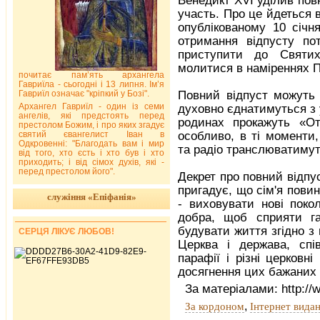
Венедикт XVI уділив повн
участь. Про це йдеться в
опублікованому 10 січн
отримання відпусту по
приступити до Святи
молитися в наміреннях П
почитає пам’ять архангела
Гавриїла - сьогодні і 13 липня. Ім’я
Гавриїл означає "кріпкий у Бозі".
Повний відпуст можуть о
Архангел Гавриїл - один із семи
духовно єднатимуться з 
ангелів, які предстоять перед
родинах прокажуть «От
престолом Божим, і про яких згадує
святий євангелист Іван в
особливо, в ті моменти
Одкровенні: "Благодать вам і мир
та радіо транслюватиму
від того, хто єсть і хто був і хто
приходить; і від сімох духів, які -
перед престолом його".
Декрет про повний відпус
пригадує, що сім'я пови
служіння «Епіфанія»
- виховувати нові поко
добра, щоб сприяти га
будувати життя згідно з
СЕРЦЯ ЛІКУЄ ЛЮБОВ!
Церква і держава, сп
парафії і різні церковн
досягнення цих бажаних 
За матеріалами: http://w
,
За кордоном
Інтернет вида