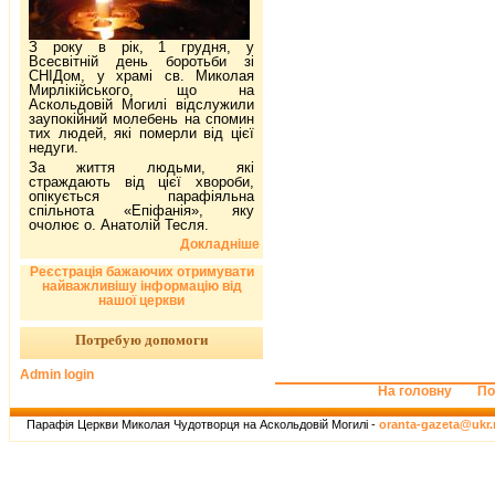
З року в рік, 1 грудня, у
Всесвітній день боротьби зі
СНІДом, у храмі св. Миколая
Мирлікійського, що на
Аскольдовій Могилі відслужили
заупокійний молебень на спомин
тих людей, які померли від цієї
недуги.
За життя людьми, які
страждають від цієї хвороби,
опікується парафіяльна
спільнота «Епіфанія», яку
очолює о. Анатолій Тесля.
Докладніше
Реєстрація бажаючих отримувати
найважливішу інформацію від
нашої церкви
Потребую допомоги
Admin login
На головну
По
Парафія Церкви Миколая Чудотворця на Аскольдовій Могилі -
oranta-gazeta@ukr.