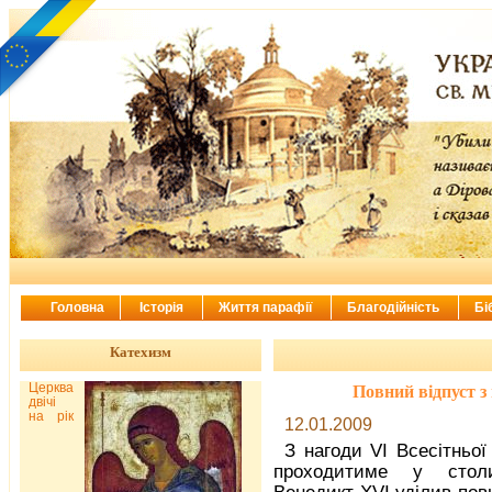
Головна
Історія
Життя парафії
Благодійність
Бі
Катехизм
Церква
Повний відпуст з 
двічі
на рік
12.01.2009
З нагоди VI Всесітньої 
проходитиме у стол