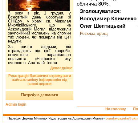
обличча 80%.
Зголошуватися:
З року в рік, 1 грудня, у
Всесвітній день боротьби зі
Володимир Клименко
СНІДом, у храмі св. Миколая
Мирлікійського, що на
Олег Шептицький 8 0
Аскольдовій Могилі відслужили
Розклад прощ
заупокійний молебень на спомин
тих людей, які померли від цієї
недуги.
За життя людьми, які
страждають від цієї хвороби,
опікується парафіяльна
спільнота «Епіфанія», яку
очолює о. Анатолій Тесля.
Докладніше
Реєстрація бажаючих отримувати
найважливішу інформацію від
нашої церкви
Потребую допомоги
Admin login
На головну
По
Парафія Церкви Миколая Чудотворця на Аскольдовій Могилі -
oranta-gazeta@ukr.