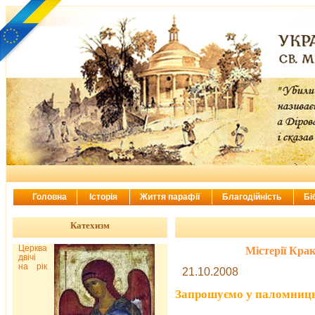
Головна
Історія
Життя парафії
Благодійність
Бі
Катехизм
Церква
Містерії Крак
двічі
на рік
21.10.2008
Запрошуємо у паломниць