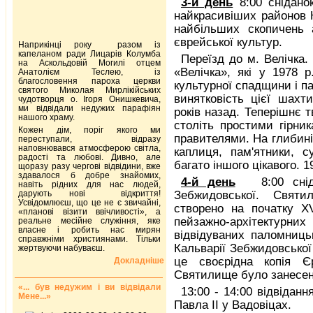
3
-й день
8:00 снідано
найкрасивіших районов К
найбільших скопичень а
єврейської культур.
Наприкінці року разом із
капеланом ради Лицарів Колумба
Переїзд до м. Велічка. 
на Аскольдовій Могилі отцем
«Велічка», які у 1978 р
Анатолієм Теслею, із
благословення пароха церкви
культурної спадщини і п
святого Миколая Мирлікійських
винятковість цієї шах
чудотворця о. Ігоря Онишкевича,
ми відвідали недужих парафіян
років назад. Теперішнє 
нашого храму.
століть простими гірни
Кожен дім, поріг якого ми
правителями. На глибині
переступали, відразу
наповнювався атмосферою світла,
каплиця, пам'ятники, су
радості та любові. Дивно, але
багато іншого цікавого. 
щоразу разу чергові відвідини, вже
здавалося б добре знайомих,
4
-й день
8:00 сні
навіть рідних для нас людей,
дарують нові відкриття!
Зебжидовської. Святил
Усвідомлюєш, що це не є звичайні,
створено на початку XV
«планові візити ввічливості», а
пейзажно-архітектур
реальне месійне служіння, яке
власне і робить нас мирян
відвідуваних паломниць
справжніми християнами. Тільки
Кальварії Зебжидовської
жертвуючи набуваєш.
це своєрідна копія Є
Докладніше
Святилище було занесе
«... був недужим і ви відвідали
13:00 ­- 14:00 відвіда
Мене...»
Павла ІІ у Вадовіцах.