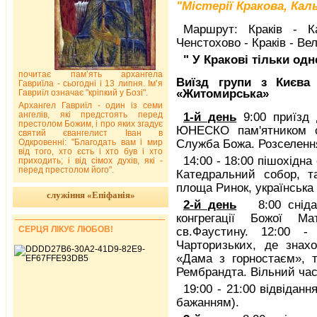
"Містерії Кракова, Кал
Маршрут: Краків - Ка
Ченстохово - Краків - Вел
" У Кракові тільки од
почитає пам’ять архангела
Виїзд групи з Києва
Гавриїла - сьогодні і 13 липня. Ім’я
«Житомирська»
Гавриїл означає "кріпкий у Бозі".
Архангел Гавриїл - один із семи
ангелів, які предстоять перед
1-й день
9:00 приїзд 
престолом Божим, і про яких згадує
ЮНЕСКО пам'ятником св
святий євангелист Іван в
Одкровенні: "Благодать вам і мир
Служба Божа. Розселення 
від того, хто єсть і хто був і хто
14:00 - 18:00 пішохідна
приходить; і від сімох духів, які -
перед престолом його".
Катедральний собор, т
площа Ринок, українська 
служіння «Епіфанія»
2-й день
8:00 снідан
конгрегації Божої М
СЕРЦЯ ЛІКУЄ ЛЮБОВ!
св.Фаустину. 12:00 -
Чарторизьких, де знах
«Дама з горностаєм», 
Рембрандта. Вільний ча
19:00 - 21:00 відвідан
бажанням).