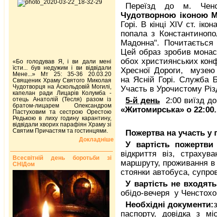
Переїзд до м. Ченс
Чудотворною іконою Ма
Горі. В кінці XIV ст. ік
попала з Константинопол
Мадонна". Почитається 
Цей образ зробив монас
обох християнських конф
«Бо голодував Я, і ви дали мені
їсти... був недужим і ви відвідали
Хресної Дороги, музею 6
Мене...» Мт 25: 35-36 20.03.20
на Ясній Горі. Служба Б
Священик Храму Святого Миколая
Чудотворця на Аскольдовій Могилі,
Участь в Урочистому Різ
капелан ради Лицарів Колумба -
отець Анатолій (Тесля) разом із
5
-й день
2:00 виїзд д
братом-лицарем Олександром
«Житомирська»
о 22:00.
Пастуховим та сестрою Орестою
Редькою в лиху годину карантину,
відвідали хворих парафіян Храму зі
Святим Причастям та гостинцями.
Пожертва на участь у
Докладніше
У вартість
пожертви
відкриття віз, страху
Всесвітній день боротьби зі
маршруту, проживання в г
СНІДом
стоянки автобуса, супров
У вартість не входять
обідо-вечеря у Ченстохо
Необхідні документи:
паспорту, довідка з м