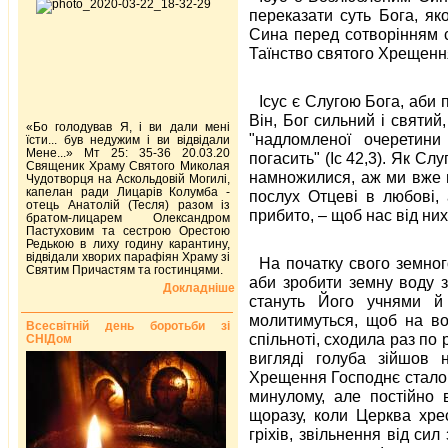
переказати суть Бога, я
Сина перед сотворінням с
Таїнство святого Хрещенн
Ісус є Слугою Бога, аби 
Він, Бог сильний і святий
«Бо голодував Я, і ви дали мені
"надломленої очеретини
їсти... був недужим і ви відвідали
Мене...» Мт 25: 35-36 20.03.20
погасить" (Іс 42,3). Як Сл
Священик Храму Святого Миколая
намножилися, аж ми вже н
Чудотворця на Аскольдовій Могилі,
капелан ради Лицарів Колумба -
послух Отцеві в любові, 
отець Анатолій (Тесля) разом із
прибито, – щоб нас від них
братом-лицарем Олександром
Пастуховим та сестрою Орестою
Редькою в лиху годину карантину,
відвідали хворих парафіян Храму зі
На початку свого земног
Святим Причастям та гостинцями.
аби зробити земну воду з
Докладніше
стануть Його учнями й 
молитимуться, щоб на во
Всесвітній день боротьби зі
спільноті, сходила раз по 
СНІДом
вигляді голуба зійшов 
Хрещення Господнє стало 
минулому, але постійно 
щоразу, коли Церква хре
гріхів, звільнення від си