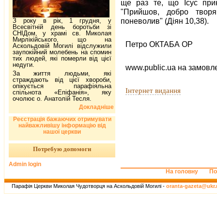
ще раз те, що Ісус при
"Прийшов, добро творя
поневолив" (Діян 10,38).
З року в рік, 1 грудня, у
Всесвітній день боротьби зі
СНІДом, у храмі св. Миколая
Мирлікійського, що на
Петро ОКТАБА ОР
Аскольдовій Могилі відслужили
заупокійний молебень на спомин
тих людей, які померли від цієї
недуги.
www.public.ua на замовл
За життя людьми, які
страждають від цієї хвороби,
опікується парафіяльна
Інтернет видання
спільнота «Епіфанія», яку
очолює о. Анатолій Тесля.
Докладніше
Реєстрація бажаючих отримувати
найважливішу інформацію від
нашої церкви
Потребую допомоги
Admin login
На головну
По
Парафія Церкви Миколая Чудотворця на Аскольдовій Могилі -
oranta-gazeta@ukr.