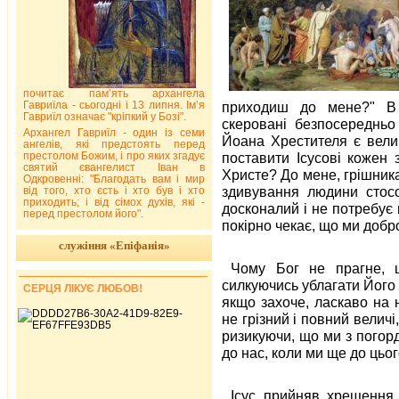
почитає пам’ять архангела
Гавриїла - сьогодні і 13 липня. Ім’я
приходиш до мене?" В 
Гавриїл означає "кріпкий у Бозі".
скеровані безпосередньо
Архангел Гавриїл - один із семи
Йоана Хрестителя є вели
ангелів, які предстоять перед
престолом Божим, і про яких згадує
поставити Ісусові кожен
святий євангелист Іван в
Христе? До мене, грішник
Одкровенні: "Благодать вам і мир
здивування людини стосо
від того, хто єсть і хто був і хто
приходить; і від сімох духів, які -
досконалий і не потребує в
перед престолом його".
покірно чекає, що ми доб
служіння «Епіфанія»
Чому Бог не прагне, 
силкуючись ублагати Його
СЕРЦЯ ЛІКУЄ ЛЮБОВ!
якщо захоче, ласкаво на 
не грізний і повний величі
ризикуючи, що ми з погор
до нас, коли ми ще до цьог
Ісус прийняв хрещення