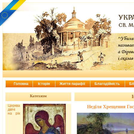
Головна
Історія
Життя парафії
Благодійність
Бі
Катехизм
І
Церква
Неділя Хрещення Гос
двічі
на рік