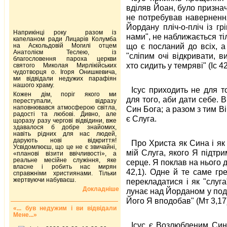
вділяв Йоан, було признач
не потребував навернення
Йордану пліч-о-пліч із гр
Наприкінці року разом із
нами", не наближається ті
капеланом ради Лицарів Колумба
що є посланий до всіх, а
на Аскольдовій Могилі отцем
Анатолієм Теслею, із
"сліпим очі відкривати, ви
благословення пароха церкви
хто сидить у темряві" (Іс 42
святого Миколая Мирлікійських
чудотворця о. Ігоря Онишкевича,
ми відвідали недужих парафіян
нашого храму.
Ісус приходить не для т
Кожен дім, поріг якого ми
для того, аби дати себе. В
переступали, відразу
наповнювався атмосферою світла,
Син Бога; а разом з тим Ві
радості та любові. Дивно, але
є Слуга.
щоразу разу чергові відвідини, вже
здавалося б добре знайомих,
навіть рідних для нас людей,
дарують нові відкриття!
Про Христа як Сина і як 
Усвідомлюєш, що це не є звичайні,
мій Слуга, якого Я підтр
«планові візити ввічливості», а
реальне месійне служіння, яке
серце. Я поклав на нього д
власне і робить нас мирян
42,1). Одне й те саме гр
справжніми християнами. Тільки
жертвуючи набуваєш.
перекладатися і як "слуга
Докладніше
лунає над Йорданом у под
Його Я вподобав" (Мт 3,17
«... був недужим і ви відвідали
Мене...»
Ісус є Возлюбленим Син